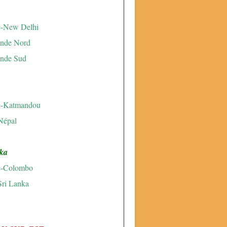
e-New Delhi
Inde Nord
Inde Sud
e-Katmandou
Népal
ka
e-Colombo
Sri Lanka