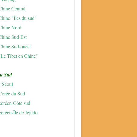
Chine Central
Chine-"Îles du sud"
Chine Nord
Chine Sud-Est
Chine Sud-ouest
"Le Tibet en Chine"
du Sud
e-Séoul
Corée du Sud
 coréen-Côte sud
coréen-Île de Jejudo