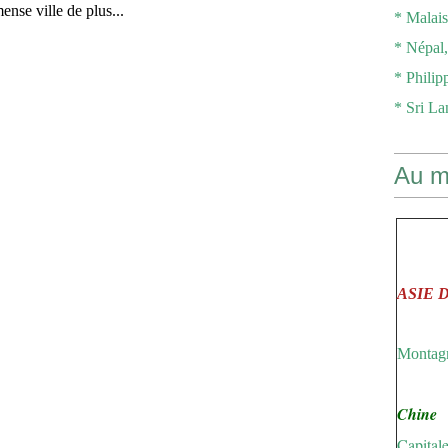
ense ville de plus...
* Malaisi
* Népal, 
* Philipp
* Sri Lan
Au m
ASIE 
Montagn
Chine
Capitale