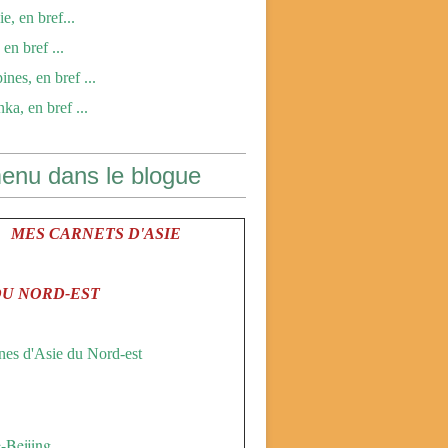
e, en bref...
en bref ...
ines, en bref ...
ka, en bref ...
enu dans le blogue
MES CARNETS D'ASIE
DU NORD-EST
es d'Asie du Nord-est
-Beijing