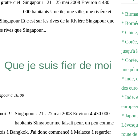
Singapour : 21 - 25 mai 2008 Environ 4 430
000 habitants Une ile, une ville, une rivière et
* Birman
 Singapour Et c'est sur les rives de la Rivière Singapour que
* Bornéo
s rives que Singapour...
* Chine, 
* Corée,
jusqu'à 
* Corée,
. Que je suis fier de moi
une péni
* Inde, e
des eur
apour a 16:00
* Inde, 
européen
Singapour : 21 - 25 mai 2008 Environ 4 430 000
* Japon, 
habitants Singapour me faisait peur, un peu comme
Lévesque
e fois à Bangkok. J'ai donc commencé à Malacca à regarder
route d