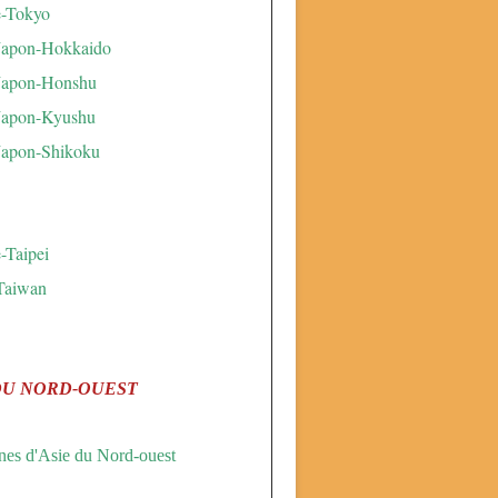
e-Tokyo
Japon-Hokkaido
Japon-Honshu
Japon-Kyushu
Japon-Shikoku
-Taipei
Taiwan
DU NORD-OUEST
es d'Asie du Nord-ouest