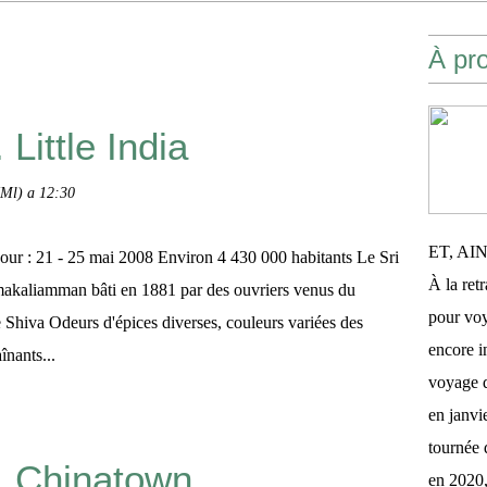
À pr
 Little India
(Ml) a 12:30
ET, AI
our : 21 - 25 mai 2008 Environ 4 430 000 habitants Le Sri
À la retr
akaliamman bâti en 1881 par des ouvriers venus du
pour voy
de Shiva Odeurs d'épices diverses, couleurs variées des
encore 
înants...
voyage d
en janvi
tournée 
.. Chinatown
en 2020,