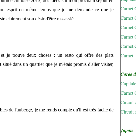
ournée chinoise 2013, des idées sur mon prochain séjour en
Carnet 
on esprit en même temps que je me demande ce que je
Carnet 
e clairement son désir d'être rassassié.
Carnet 
Carnet 
Carnet 
Carnet 
et je trouve deux choses : un resto qui offre des plats
t situé dans un quartier que je m'étais promis d'aller visiter,
Corée 
Capital
Carnet 
Circuit
es de l'auberge, je me rends compte qu'il est très facile de
Circuit 
Japon