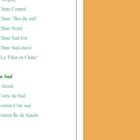
Chine Central
Chine-"Îles du sud"
Chine Nord
Chine Sud-Est
Chine Sud-ouest
"Le Tibet en Chine"
du Sud
e-Séoul
Corée du Sud
 coréen-Côte sud
coréen-Île de Jejudo