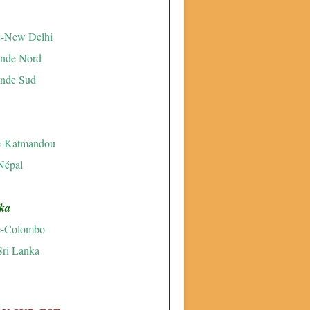
e-New Delhi
Inde Nord
Inde Sud
e-Katmandou
Népal
ka
e-Colombo
Sri Lanka