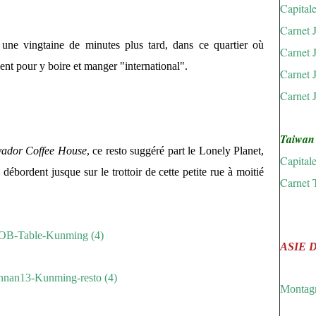
Capital
Carnet 
, une vingtaine de minutes plus tard, dans ce quartier où
Carnet 
uvent pour y boire et manger "international".
Carnet 
Carnet 
Taiwan
vador Coffee House
, ce resto suggéré part le Lonely Planet,
Capitale
 débordent jusque sur le trottoir de cette petite rue à moitié
Carnet 
ASIE 
Montagn