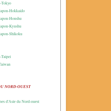
e-Tokyo
Japon-Hokkaido
Japon-Honshu
Japon-Kyushu
Japon-Shikoku
-Taipei
Taiwan
DU NORD-OUEST
es d'Asie du Nord-ouest