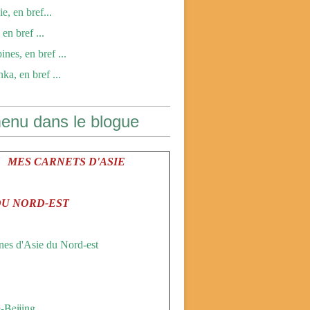
e, en bref...
en bref ...
ines, en bref ...
ka, en bref ...
enu dans le blogue
MES CARNETS D'ASIE
DU NORD-EST
es d'Asie du Nord-est
-Beijing