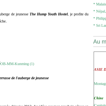
* Malaisi
* Népal, 
'auberge de jeunesse
The Hump Youth Hostel
, je profite du
* Philipp
îche.
* Sri Lan
Au m
ASIE 
-terrasse de l'auberge de jeunesse
Montagn
Chine
Capitale