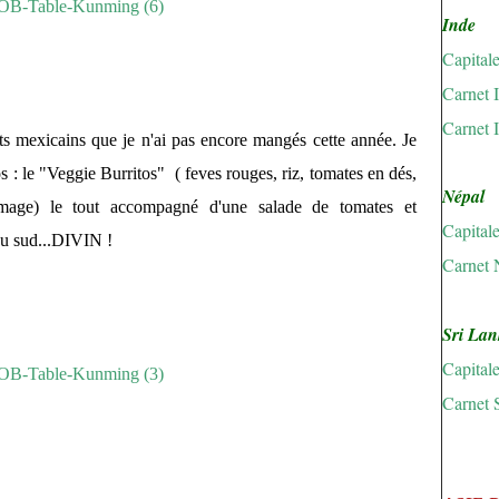
Inde
Capital
Carnet 
Carnet 
mets mexicains que je n'ai pas encore mangés cette année. Je
s : le "Veggie Burritos" ( feves rouges, riz, tomates en dés,
Népal
romage) le tout accompagné d'une salade de tomates et
Capital
du sud...DIVIN !
Carnet 
Sri Lan
Capital
Carnet 