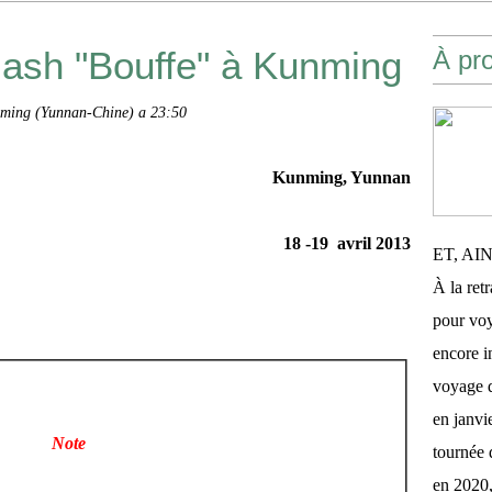
Flash "Bouffe" à Kunming
À pr
nming (Yunnan-Chine) a 23:50
Kunming, Yunnan
18 -19 avril 2013
ET, AI
À la retr
pour voy
encore 
voyage d
en janvi
Note
tournée 
en 2020,