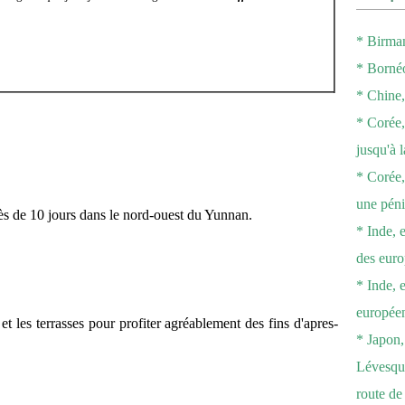
* Birman
* Bornéo
* Chine, 
* Corée,
jusqu'à 
* Corée,
une péni
ès de 10 jours dans le nord-ouest du Yunnan.
* Inde, e
des eur
* Inde, 
européen
et les terrasses pour profiter agréablement des fins d'apres-
* Japon, 
Lévesque
route d