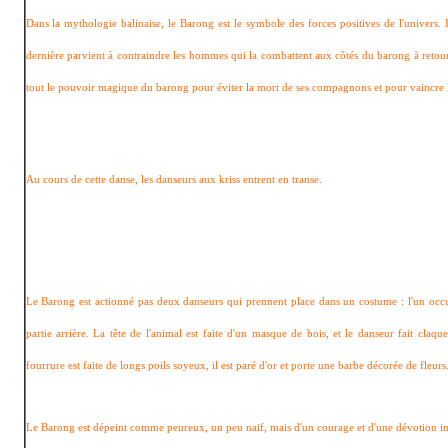
Dans la mythologie balinaise, le Barong est le symbole des forces positives de l'univers. 
dernière parvient à contraindre les hommes qui la combattent aux côtés du barong à retour
tout le pouvoir magique du barong pour éviter la mort de ses compagnons et pour vaincre
Au cours de cette danse, les danseurs aux kriss entrent en transe.
Le Barong est actionné pas deux danseurs qui prennent place dans un costume : l'un occupe
partie arrière. La tête de l'animal est faite d'un masque de bois, et le danseur fait claq
fourrure est faite de longs poils soyeux, il est paré d'or et porte une barbe décorée de fleurs
Le Barong est dépeint comme peureux, un peu naif, mais d'un courage et d'une dévotion 